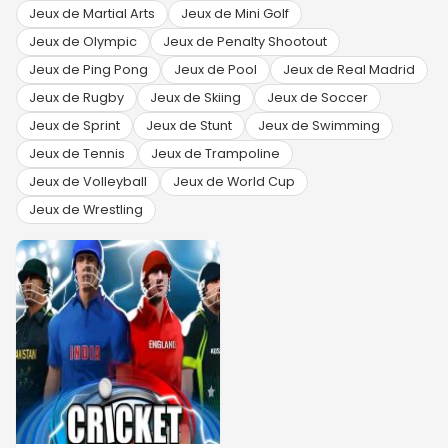
Jeux de Martial Arts
Jeux de Mini Golf
Jeux de Olympic
Jeux de Penalty Shootout
Jeux de Ping Pong
Jeux de Pool
Jeux de Real Madrid
Jeux de Rugby
Jeux de Skiing
Jeux de Soccer
Jeux de Sprint
Jeux de Stunt
Jeux de Swimming
Jeux de Tennis
Jeux de Trampoline
Jeux de Volleyball
Jeux de World Cup
Jeux de Wrestling