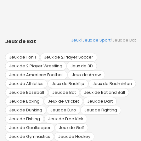
Jeux
/
Jeux de Sport
/
Jeux de Bat
Jeux de Bat
Jeux de 1 on 1
Jeux de 2 Player Soccer
Jeux de 2 Player Wrestling
Jeux de 3D
Jeux de American Football
Jeux de Arrow
Jeux de Athletics
Jeux de Backflip
Jeux de Badminton
Jeux de Baseball
Jeux de Bat
Jeux de Bat and Ball
Jeux de Boxing
Jeux de Cricket
Jeux de Dart
Jeux de Dunking
Jeux de Euro
Jeux de Fighting
Jeux de Fishing
Jeux de Free Kick
Jeux de Goalkeeper
Jeux de Golf
Jeux de Gymnastics
Jeux de Hockey