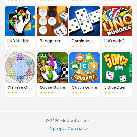
UNO Multiplayer
Backgammon 2 Player
Dominoes Multiplayer
UNO with Buddies
★
★
★
★
★
★
★
★
★
★
★
★
★
★
★
★
★
★
★
★
Chinese Checkers
Goose Game
Catan Online
5 Dice Duel
★
★
★
★
★
★
★
★
★
★
★
★
★
★
★
★
★
★
★
★
© 2026 Madookun.com
À propos
Contactez