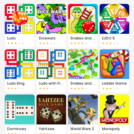
Ludo
Dicewars
Snakes and Ladders
LUDO 6
★
★
★
★
★
★
★
★
★
★
★
★
★
★
★
★
★
★
★
★
Ludo King
Ludo with Friends
Snakes and Ladders Multiplayer
Ladder Game
★
★
★
★
★
★
★
★
★
★
★
★
★
★
★
★
★
★
★
★
Dominoes
Yahtzee
World Wars 2
Monopoly
★
★
★
★
★
★
★
★
★
★
★
★
★
★
★
★
★
★
★
★