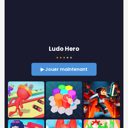
Ludo Hero
★
★
★
★
★
▶ Jouer maintenant