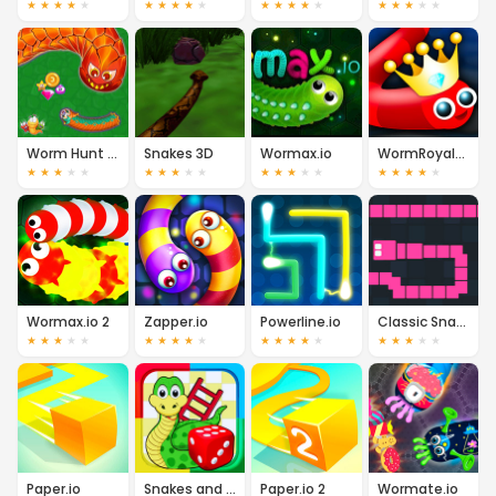
★
★
★
★
★
★
★
★
★
★
★
★
★
★
★
★
★
★
★
★
Worm Hunt - Snake Game IO Zone
Snakes 3D
Wormax.io
WormRoyale.io
★
★
★
★
★
★
★
★
★
★
★
★
★
★
★
★
★
★
★
★
Wormax.io 2
Zapper.io
Powerline.io
Classic Snake.io
★
★
★
★
★
★
★
★
★
★
★
★
★
★
★
★
★
★
★
★
Paper.io
Snakes and Ladders
Paper.io 2
Wormate.io