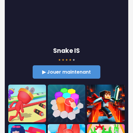
Snake IS
★
★
★
★
★
▶ Jouer maintenant