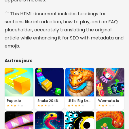
``` This HTML document includes headings for
sections like introduction, how to play, and an FAQ
placeholder, accurately translating the original
article while enhancing it for SEO with metadata and
emojis.
Autres jeux
Paper.io
Snake 2048.io
Little Big Snake
Wormate.io
★
★
★
★
★
★
★
★
★
★
★
★
★
★
★
★
★
★
★
★