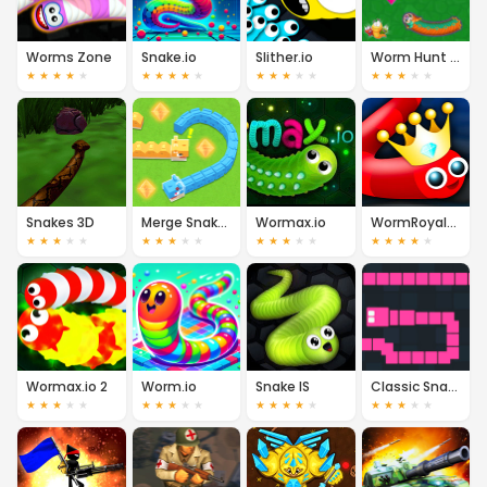
Worms Zone
Snake.io
Slither.io
Worm Hunt - Snake Game IO Zone
★
★
★
★
★
★
★
★
★
★
★
★
★
★
★
★
★
★
★
★
Snakes 3D
Merge Snake Battle
Wormax.io
WormRoyale.io
★
★
★
★
★
★
★
★
★
★
★
★
★
★
★
★
★
★
★
★
Wormax.io 2
Worm.io
Snake IS
Classic Snake.io
★
★
★
★
★
★
★
★
★
★
★
★
★
★
★
★
★
★
★
★