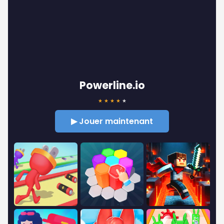
Powerline.io
★
★
★
★
★
▶ Jouer maintenant