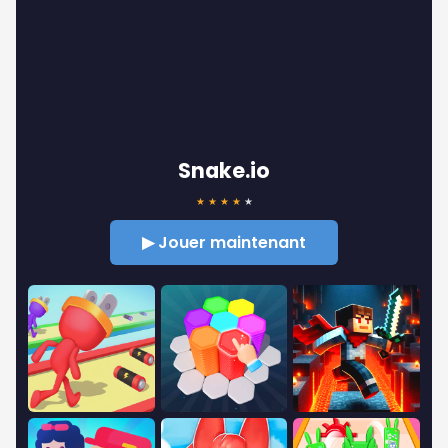
Snake.io
★
★
★
★
★
▶ Jouer maintenant