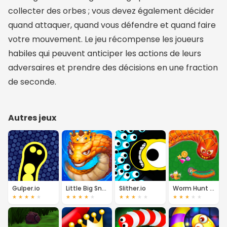
collecter des orbes ; vous devez également décider
quand attaquer, quand vous défendre et quand faire
votre mouvement. Le jeu récompense les joueurs
habiles qui peuvent anticiper les actions de leurs
adversaires et prendre des décisions en une fraction
de seconde.
Autres jeux
Gulper.io
Little Big Snake
Slither.io
Worm Hunt - Snake Game IO Zone
★
★
★
★
★
★
★
★
★
★
★
★
★
★
★
★
★
★
★
★