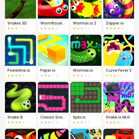
Snakes 3D
WormRoyale.io
Wormax.io 2
Zapper.io
★
★
★
★
★
★
★
★
★
★
★
★
★
★
★
★
★
★
★
★
Powerline.io
Paper.io
Wormax.io
Curve Fever 2
★
★
★
★
★
★
★
★
★
★
★
★
★
★
★
★
★
★
★
★
Snake IS
Classic Snake.io
Splix.io
Snake.is MLG
★
★
★
★
★
★
★
★
★
★
★
★
★
★
★
★
★
★
★
★