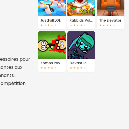
JustFall.LOL
Rabbids Volcano Panic
The Elevator
★
★
★
★
★
★
★
★
★
★
★
★
★
★
★
.
essoires pour
Zombs Royale
Devast.io
nantes aux
★
★
★
★
★
★
★
★
★
★
nnants.
 compétition