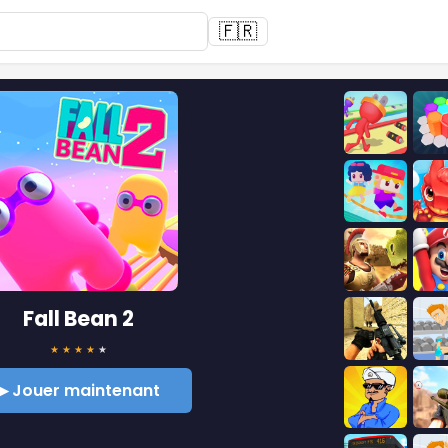
🇫🇷
Fall Bean 2
★
★
★
★
★
▶ Jouer maintenant