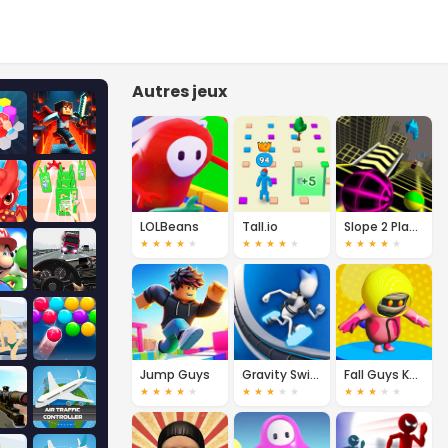
Autres jeux
LOLBeans
Tall.io
Slope 2 Player
★
★
★
★
★
★
★
★
★
★
★
★
★
★
★
Jump Guys
Gravity Switch Multiplayer
Fall Guys Knockout
★
★
★
★
★
★
★
★
★
★
★
★
★
★
★