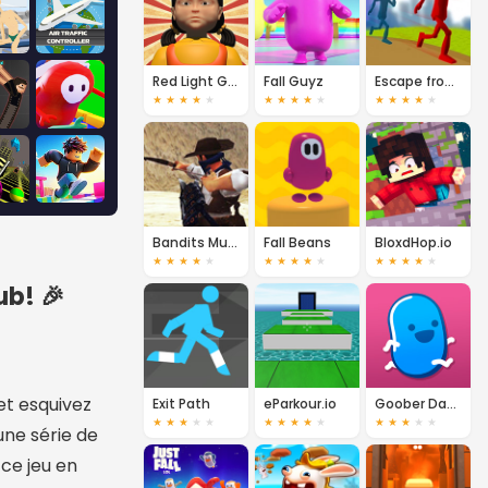
Red Light Green Light
Fall Guyz
Escape from Lab: Multiplayer
★
★
★
★
★
★
★
★
★
★
★
★
★
★
★
Bandits Multiplayer
Fall Beans
BloxdHop.io
★
★
★
★
★
★
★
★
★
★
★
★
★
★
★
ub! 🎉
et esquivez
Exit Path
eParkour.io
Goober Dash
★
★
★
★
★
★
★
★
★
★
★
★
★
★
★
une série de
 ce jeu en