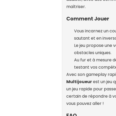
maîtriser.
Comment Jouer
Vous incarnez un cour
sautant et en inversa
Le jeu propose une v
obstacles uniques.
Au fur et à mesure de
testant vos compéten
Avec son gameplay rapide,
Multijoueur
est un jeu 
un jeu rapide pour passe
certain de répondre à vo
vous pouvez aller !
FAQ