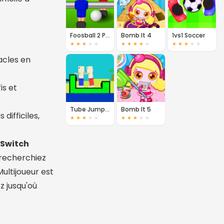
Foosball 2 Player
Bomb It 4
1vs1 Soccer
★
★
★
★
★
★
★
★
★
★
★
★
★
★
★
acles en
is et
Tube Jumpers
Bomb It 5
difficiles,
★
★
★
★
★
★
★
★
★
★
 Switch
 recherchiez
ultijoueur est
z jusqu'où