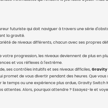
eur futuriste qui doit naviguer à travers une série d'obst
nt la gravité.
ariété de niveaux différents, chacun avec ses propres déf
 votre progression, les niveaux deviennent de plus en plus 
ces et vos réflexes à l'extrême.
 ses contrôles intuitifs et ses niveaux difficiles,
Gravity
qui promet de vous divertir pendant des heures. Que vous
r le temps ou une expérience plus ardue, Gravity Switch M
s attentes. Alors, pourquoi attendre ? Essayez-le et voye