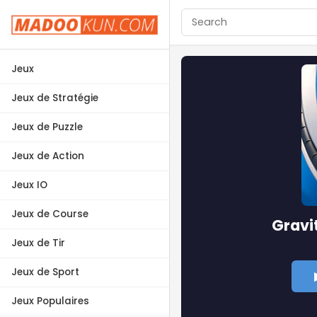
Jeux
Jeux de Stratégie
Jeux de Puzzle
Jeux de Action
Jeux IO
Jeux de Course
Gravi
Jeux de Tir
Jeux de Sport
Jeux Populaires