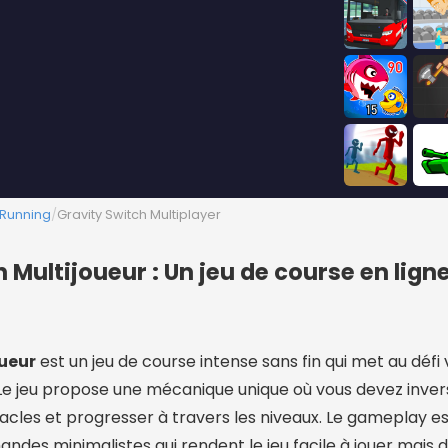
 Running
/
Gravity Switch Multiplayer
 Multijoueur : Un jeu de course en lign
oueur
est un jeu de course intense sans fin qui met au défi 
 Le jeu propose une mécanique unique où vous devez invers
acles et progresser à travers les niveaux. Le gameplay e
des minimalistes qui rendent le jeu facile à jouer mais dif