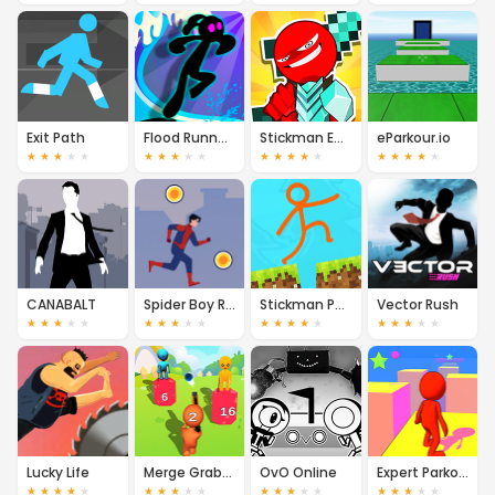
Exit Path
Flood Runner 2
Stickman Epic
eParkour.io
★
★
★
★
★
★
★
★
★
★
★
★
★
★
★
★
★
★
★
★
CANABALT
Spider Boy Run
Stickman Parkour Skyland
Vector Rush
★
★
★
★
★
★
★
★
★
★
★
★
★
★
★
★
★
★
★
★
Lucky Life
Merge Grabber
OvO Online
Expert Parkour 3D
★
★
★
★
★
★
★
★
★
★
★
★
★
★
★
★
★
★
★
★