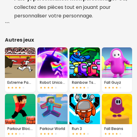
collectez des pièces tout en jouant pour
personnaliser votre personnage.
```
Autres jeux
Extreme Pamplona
Robot Unicorn Attack
Rainbow Tsunami
Fall Guyz
★
★
★
★
★
★
★
★
★
★
★
★
★
★
★
★
★
★
★
★
Parkour Block 3D
Parkour World
Run 3
Fall Beans
★
★
★
★
★
★
★
★
★
★
★
★
★
★
★
★
★
★
★
★