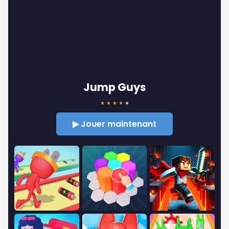
Jump Guys
★
★
★
★
★
▶ Jouer maintenant