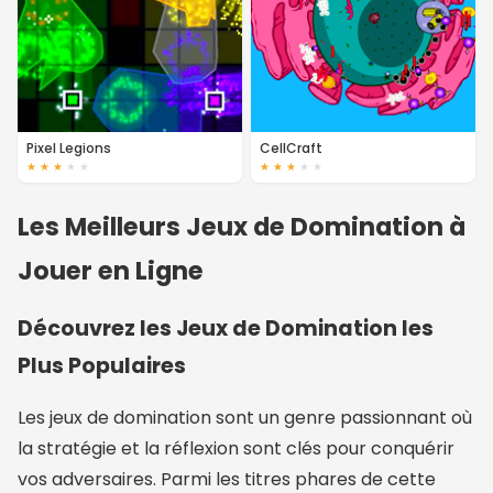
Pixel Legions
CellCraft
★
★
★
★
★
★
★
★
★
★
Les Meilleurs Jeux de Domination à
Jouer en Ligne
Découvrez les Jeux de Domination les
Plus Populaires
Les jeux de domination sont un genre passionnant où
la stratégie et la réflexion sont clés pour conquérir
vos adversaires. Parmi les titres phares de cette