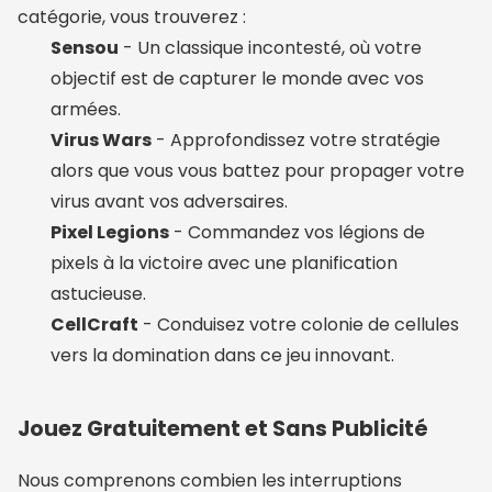
catégorie, vous trouverez :
Sensou
- Un classique incontesté, où votre
objectif est de capturer le monde avec vos
armées.
Virus Wars
- Approfondissez votre stratégie
alors que vous vous battez pour propager votre
virus avant vos adversaires.
Pixel Legions
- Commandez vos légions de
pixels à la victoire avec une planification
astucieuse.
CellCraft
- Conduisez votre colonie de cellules
vers la domination dans ce jeu innovant.
Jouez Gratuitement et Sans Publicité
Nous comprenons combien les interruptions