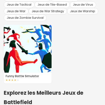
Jeux de Tactical
Jeux de Tile-Based
Jeux de Virus
Jeux de War
Jeux de War Strategy
Jeux de Warship
Jeux de Zombie Survival
Funny Battle Simulator
★
★
★
★
★
Explorez les Meilleurs Jeux de
Battlefield