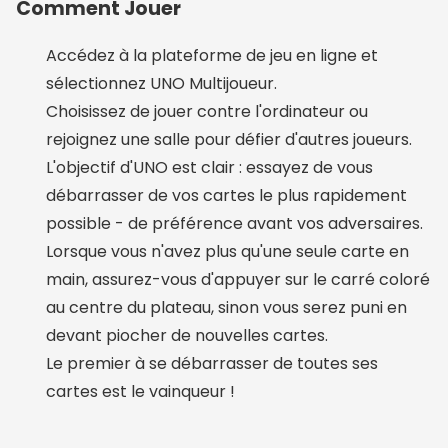
Comment Jouer
Accédez à la plateforme de jeu en ligne et
sélectionnez UNO Multijoueur.
Choisissez de jouer contre l'ordinateur ou
rejoignez une salle pour défier d'autres joueurs.
L'objectif d'UNO est clair : essayez de vous
débarrasser de vos cartes le plus rapidement
possible - de préférence avant vos adversaires.
Lorsque vous n'avez plus qu'une seule carte en
main, assurez-vous d'appuyer sur le carré coloré
au centre du plateau, sinon vous serez puni en
devant piocher de nouvelles cartes.
Le premier à se débarrasser de toutes ses
cartes est le vainqueur !