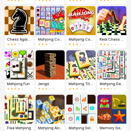
★
★
★
★
★
★
★
★
★
★
★
★
★
★
★
★
★
★
★
★
Chess Against Computer
Mahjong Connect Deluxe
Mahjong Connect
Real Chess Online 3D
★
★
★
★
★
★
★
★
★
★
★
★
★
★
★
★
★
★
★
★
Mahjong Fun
Jenga
Mahjong Titans
Mahjong Deluxe
★
★
★
★
★
★
★
★
★
★
★
★
★
★
★
★
★
★
★
★
Free Mahjong
Mahjong Alchemy
Mahjong Solitaire
Memory Game