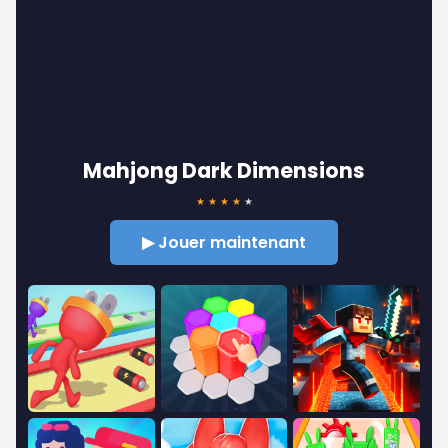
Mahjong Dark Dimensions
★
★
★
★
★
▶ Jouer maintenant