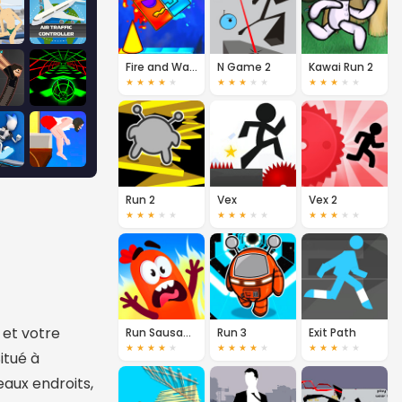
Fire and Water Geometry Dash
N Game 2
Kawai Run 2
★
★
★
★
★
★
★
★
★
★
★
★
★
★
★
Run 2
Vex
Vex 2
★
★
★
★
★
★
★
★
★
★
★
★
★
★
★
 et votre
Run Sausage Run!
Run 3
Exit Path
★
★
★
★
★
★
★
★
★
★
★
★
★
★
★
itué à
eaux endroits,