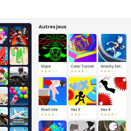
Autres jeux
Slope
Color Tunnel
Gravity Switch Multiplayer
★
★
★
★
★
★
★
★
★
★
★
★
★
★
★
Short Life
Vex 3
Vex 4
★
★
★
★
★
★
★
★
★
★
★
★
★
★
★