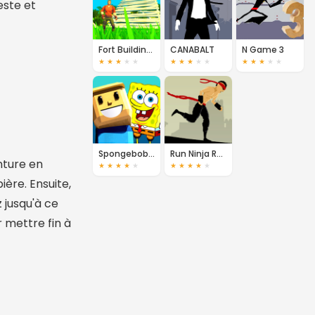
este et
Fort Building Simulator
CANABALT
N Game 3
★
★
★
★
★
★
★
★
★
★
★
★
★
★
★
Spongebob Parkour
Run Ninja Run 3
nture en
★
★
★
★
★
★
★
★
★
★
ère. Ensuite,
 jusqu'à ce
r mettre fin à