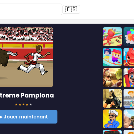
🇫🇷
xtreme Pamplona
★
★
★
★
★
▶ Jouer maintenant