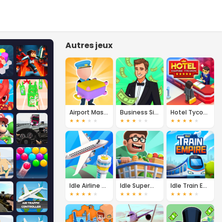
Autres jeux
Airport Master - Plane Tycoon
Business Simulator
Hotel Tycoon Empire
★
★
★
★
★
★
★
★
★
★
★
★
★
★
★
Idle Airline Tycoon
Idle Supermarket Tycoon
Idle Train Empire Tycoon
★
★
★
★
★
★
★
★
★
★
★
★
★
★
★