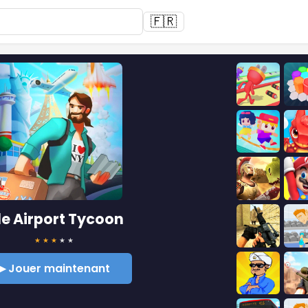
🇫🇷
le Airport Tycoon
★
★
★
★
★
▶ Jouer maintenant