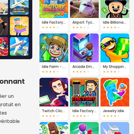
Idle Factory Domination
Airport Tycoon
Idle Billionaire Tycoon
★
★
★
★
★
★
★
★
★
★
★
★
★
★
★
Idle Farm - Harvest Empire
Arcade Empire
My Shopping Mall - Business Clicker
★
★
★
★
★
★
★
★
★
★
★
★
★
★
★
sionnant
éer un
ratuit en
Twitch Clicker
Idle Factory Empire
Jewelry Idle
tes
★
★
★
★
★
★
★
★
★
★
★
★
★
★
★
véritable