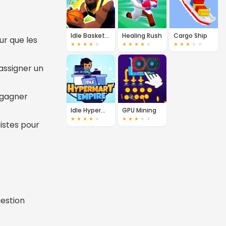
Idle Basketball
Healing Rush
Cargo Ship
r que les
★
★
★
★
★
★
★
★
★
★
★
★
★
★
★
 assigner un
 gagner
Idle Hypermart Empire
GPU Mining
★
★
★
★
★
★
★
★
★
★
istes pour
uestion