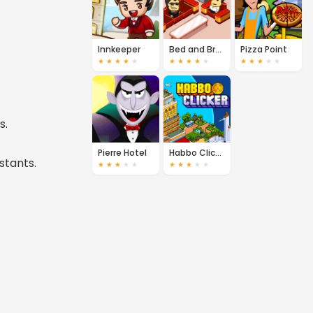
Innkeeper
Bed and Breakfast
Pizza Point
★
★
★
★
★
★
★
★
★
★
★
★
★
★
★
s.
Pierre Hotel
Habbo Clicker
stants.
★
★
★
★
★
★
★
★
★
★