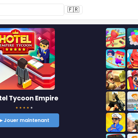
🇫🇷
tel Tycoon Empire
★
★
★
★
★
▶ Jouer maintenant