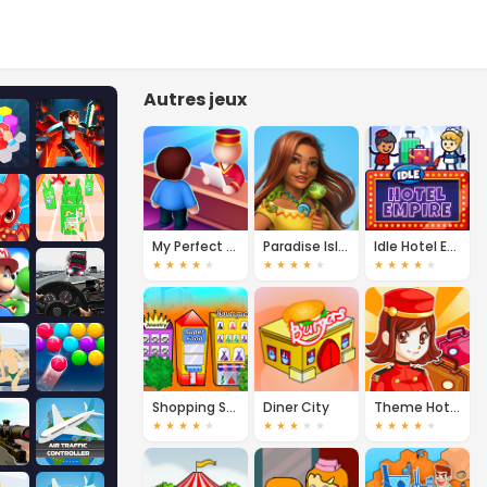
Autres jeux
My Perfect Hotel
Paradise Island 2
Idle Hotel Empire
★
★
★
★
★
★
★
★
★
★
★
★
★
★
★
Shopping Street
Diner City
Theme Hotel
★
★
★
★
★
★
★
★
★
★
★
★
★
★
★