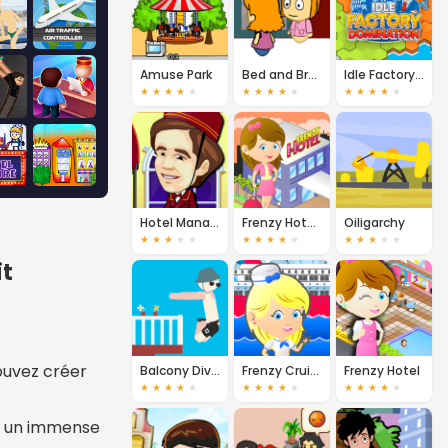
Amuse Park
Bed and Breakfast 2
Idle Factory Domination
★
★
★
★
★
★
★
★
★
★
★
★
★
★
★
Hotel Management
Frenzy Hotel 2
Oiligarchy
★
★
★
★
★
★
★
★
★
★
★
★
★
★
★
it
ouvez créer
Balcony Diving
Frenzy Cruise
Frenzy Hotel
★
★
★
★
★
★
★
★
★
★
★
★
★
★
★
en un immense