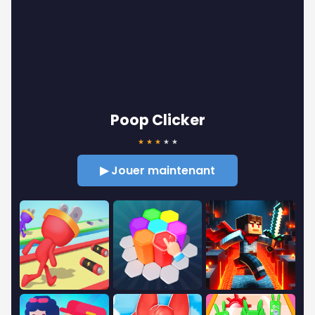
Poop Clicker
★
★
★
★
★
▶ Jouer maintenant