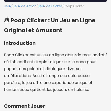
Jeux
/
Jeux de Action
/
Jeux de Clicker
/
Poop Clicker
💩 Poop Clicker : Un Jeu en Ligne
Original et Amusant
Introduction
Poop Clicker est un jeu en ligne absurde mais addictif
où l'objectif est simple : cliquez sur le caca pour
gagner des points et débloquer diverses
améliorations. Aussi étrange que cela puisse
paraître, le jeu offre une expérience unique et
humoristique qui tient les joueurs en haleine.
Comment Jouer