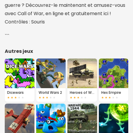
guerre ? Découvrez-le maintenant et amusez-vous
avec Call of War, en ligne et gratuitement ici !
Contrôles : Souris
```
Autres jeux
Dicewars
World Wars 2
Heroes of War
Hex Empire
★
★
★
★
★
★
★
★
★
★
★
★
★
★
★
★
★
★
★
★