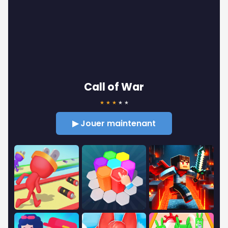
Call of War
★
★
★
★
★
▶ Jouer maintenant