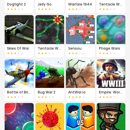
Dogfight 2
Jelly Go
Warfare 1944
Tentacle Wars
★
★
★
★
★
★
★
★
★
★
★
★
★
★
★
★
★
★
★
★
Skies Of War
Tentacle Wars The Purple Menace
Sensou
Phage Wars
★
★
★
★
★
★
★
★
★
★
★
★
★
★
★
★
★
★
★
★
Battle of Britain
Bug War 2
AntWar.io
Empire: World War 3
★
★
★
★
★
★
★
★
★
★
★
★
★
★
★
★
★
★
★
★