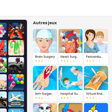
Autres jeux
Brain Surgery
Heart Surgery
Pericardium Surgery
★
★
★
★
★
★
★
★
★
★
★
★
★
★
★
Arm Surgery 2
Hospital Surgeon
Virtual Knee Surgery
★
★
★
★
★
★
★
★
★
★
★
★
★
★
★