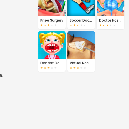
Knee Surgery
Soccer Doctor
Doctor Hospital
★
★
★
★
★
★
★
★
★
★
★
★
★
★
★
Dentist Doctor Teeth
Virtual Nose Job Surgery
★
★
★
★
★
★
★
★
★
★
e.