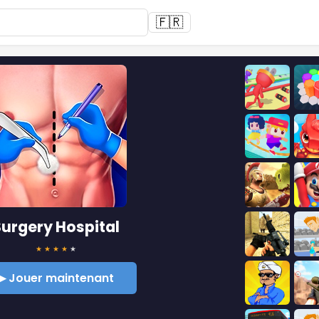
🇫🇷
urgery Hospital
★
★
★
★
★
▶ Jouer maintenant