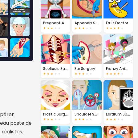
Pregnant Angela Ambulance
Appendix Surgery
Fruit Doctor
★
★
★
★
★
★
★
★
★
★
★
★
★
★
★
Scoliosis Surgery
Ear Surgery
Frenzy Animal Clinic
★
★
★
★
★
★
★
★
★
★
★
★
★
★
★
opérer
Plastic Surgery
Shoulder Surgery
Eardrum Surgery
★
★
★
★
★
★
★
★
★
★
★
★
★
★
★
veau poste de
 réalistes.