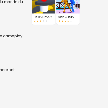
 du monde du
Helix Jump 2
Slap & Run
★
★
★
★
★
★
★
★
★
★
 de gameplay
enceront