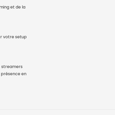
aming et de la
r votre setup
s streamers
re présence en