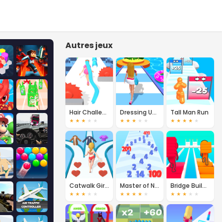
Autres jeux
Hair Challenge Rush
Dressing Up Rush
Tall Man Run
★
★
★
★
★
★
★
★
★
★
★
★
★
★
★
Catwalk Girl Challenge
Master of Numbers
Bridge Builders
★
★
★
★
★
★
★
★
★
★
★
★
★
★
★