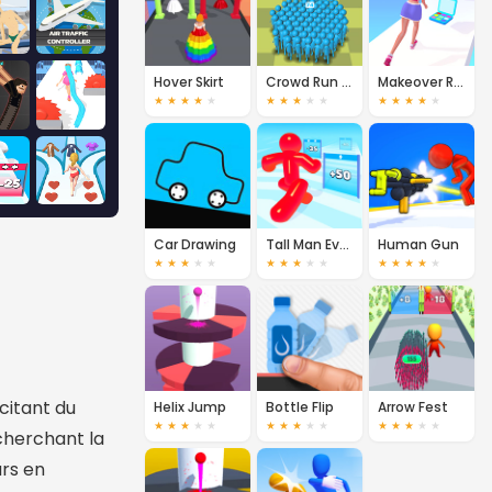
Hover Skirt
Crowd Run 3D
Makeover Run
★
★
★
★
★
★
★
★
★
★
★
★
★
★
★
Car Drawing
Tall Man Evolution
Human Gun
★
★
★
★
★
★
★
★
★
★
★
★
★
★
★
xcitant du
Helix Jump
Bottle Flip
Arrow Fest
★
★
★
★
★
★
★
★
★
★
★
★
★
★
★
cherchant la
urs en