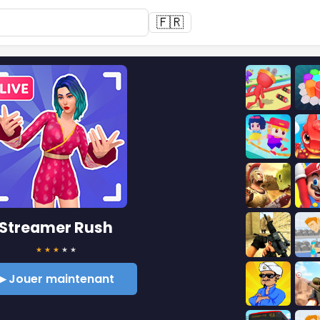
🇫🇷
Streamer Rush
★
★
★
★
★
▶ Jouer maintenant