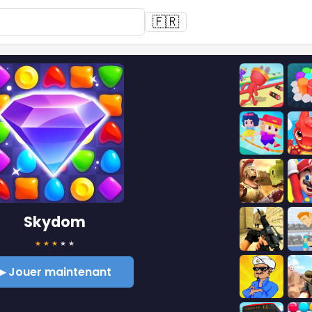
🇫🇷
Skydom
★
★
★
★
★
▶ Jouer maintenant