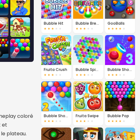
Bubble Hit
Bubble Breaker
GooBalls
★
★
★
★
★
★
★
★
★
★
★
★
★
★
★
Fruita Crush
Bubble Spinner
Bubble Shooter 3
★
★
★
★
★
★
★
★
★
★
★
★
★
★
★
ameplay coloré
Bubble Shooter 2
Fruita Swipe
Bubble Pop
★
★
★
★
★
★
★
★
★
★
★
★
★
★
★
 et
le plateau.