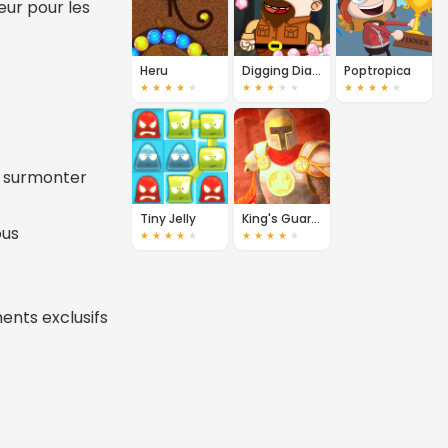
eur pour les
Heru
Digging Diamonds
Poptropica
★
★
★
★
★
★
★
★
★
★
★
★
★
★
★
r surmonter
Tiny Jelly
King's Guard: A Trio of Heroes
ous
★
★
★
★
★
★
★
★
★
★
ents exclusifs