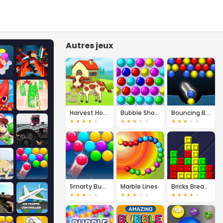
Autres jeux
Harvest Honors
Bubble Shooter
Bouncing Balls
★
★
★
★
★
★
★
★
★
★
★
★
★
★
★
Smarty Bubbles
Marble Lines
Bricks Breaking
★
★
★
★
★
★
★
★
★
★
★
★
★
★
★