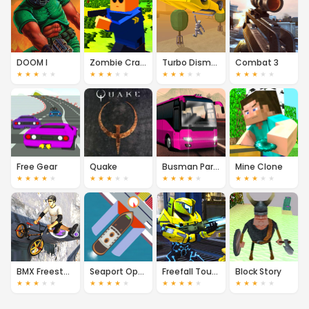
DOOM I
Zombie Craft
Turbo Dismount
Combat 3
★
★
★
★
★
★
★
★
★
★
★
★
★
★
★
★
★
★
★
★
Free Gear
Quake
Busman Parking 3D
Mine Clone
★
★
★
★
★
★
★
★
★
★
★
★
★
★
★
★
★
★
★
★
BMX Freestyle
Seaport Operator
Freefall Tournament
Block Story
★
★
★
★
★
★
★
★
★
★
★
★
★
★
★
★
★
★
★
★