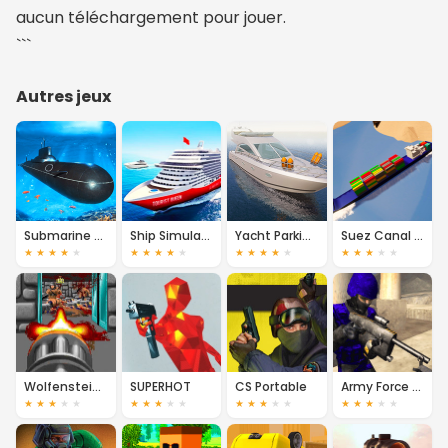
aucun téléchargement pour jouer.
```
Autres jeux
Submarine Simulator
Ship Simulator
Yacht Parking Simulator
Suez Canal Training Simulator
★
★
★
★
★
★
★
★
★
★
★
★
★
★
★
★
★
★
★
★
Wolfenstein 3D
SUPERHOT
CS Portable
Army Force Online
★
★
★
★
★
★
★
★
★
★
★
★
★
★
★
★
★
★
★
★