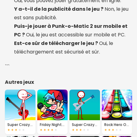
Oui, vous pouvez jouer gratuitement en ligne.
Y a-t-il de la publicité dans le jeu ?
Non, le jeu
est sans publicité.
Puis-je jouer à Punk-o-Matic 2 sur mobile et
PC ?
Oui, le jeu est accessible sur mobile et PC.
Est-ce sûr de télécharger le jeu ?
Oui, le
téléchargement est sécurisé et sûr.
```
Autres jeux
Super Crazy Guitar Maniac Deluxe 3
Friday Night Funkin'
Super Crazy Guitar Maniac Deluxe 4
Rock Hero Online
★
★
★
★
★
★
★
★
★
★
★
★
★
★
★
★
★
★
★
★