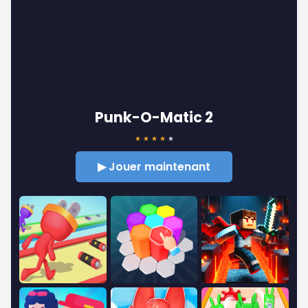
Punk-O-Matic 2
★
★
★
★
★
▶ Jouer maintenant