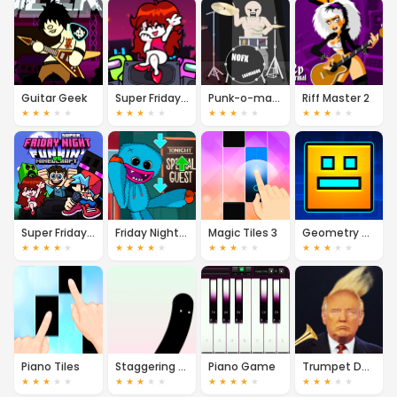
Guitar Geek
Super Friday Night Funkin
Punk-o-matic
Riff Master 2
★
★
★
★
★
★
★
★
★
★
★
★
★
★
★
★
★
★
★
★
Super Friday Night Funky vs Minedcraft
Friday Night Battle
Magic Tiles 3
Geometry Dash
★
★
★
★
★
★
★
★
★
★
★
★
★
★
★
★
★
★
★
★
Piano Tiles
Staggering Beauty
Piano Game
Trumpet Donald
★
★
★
★
★
★
★
★
★
★
★
★
★
★
★
★
★
★
★
★