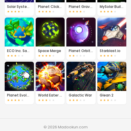
Solar System: Planets in Order
Planet Clicker
Planet Gravity
MySolar Build Your Planets
★
★
★
★
★
★
★
★
★
★
★
★
★
★
★
★
★
★
★
★
ECO Inc. Save the Earth
Space Merge
Planet Orbit: Rocket Jump
Starblast.io
★
★
★
★
★
★
★
★
★
★
★
★
★
★
★
★
★
★
★
★
Planet Evolution: Idle Clicker
World Eater Idle
Galactic War
Glean 2
★
★
★
★
★
★
★
★
★
★
★
★
★
★
★
★
★
★
★
★
© 2026 Madookun.com