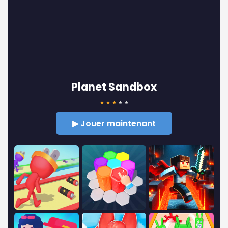
Planet Sandbox
★
★
★
★
★
▶ Jouer maintenant