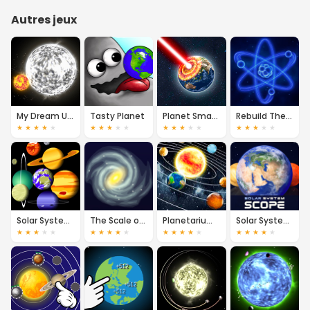
Autres jeux
My Dream Universe
Tasty Planet
Planet Smash Destruction
Rebuild The Universe
★
★
★
★
★
★
★
★
★
★
★
★
★
★
★
★
★
★
★
★
Solar System Simulator
The Scale of the Universe 2
Planetarium 2
Solar System Scope
★
★
★
★
★
★
★
★
★
★
★
★
★
★
★
★
★
★
★
★