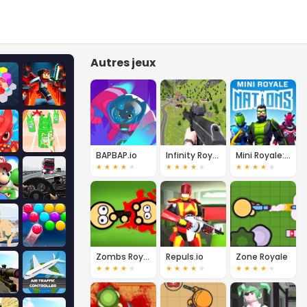
Autres jeux
BAPBAP.io
Infinity Royale
Mini Royale: Nations
★
★
★
★
★
★
★
★
★
★
★
★
★
★
★
Zombs Royale
Repuls.io
Zone Royale
★
★
★
★
★
★
★
★
★
★
★
★
★
★
★