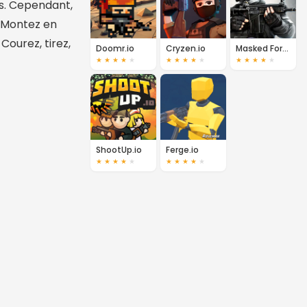
es. Cependant,
. Montez en
ourez, tirez,
Doomr.io
Cryzen.io
Masked Forces
★
★
★
★
★
★
★
★
★
★
★
★
★
★
★
ShootUp.io
Ferge.io
★
★
★
★
★
★
★
★
★
★