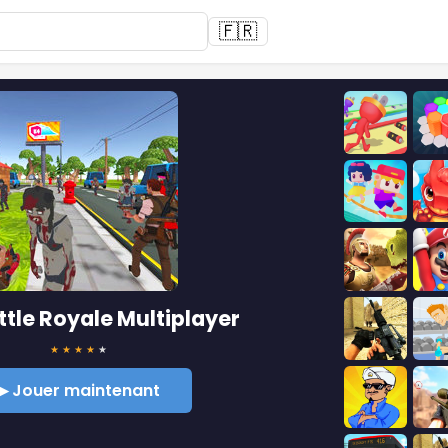
🇫🇷
ttle Royale Multiplayer
★
★
★
★
★
▶ Jouer maintenant