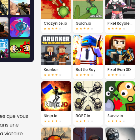
Crazynite.io
Gulch.io
Pixel Royale Apocalypse
★
★
★
★
★
★
★
★
★
★
★
★
★
★
★
Krunker
Battle Royale
Pixel Gun 3D
★
★
★
★
★
★
★
★
★
★
★
★
★
★
★
lles que vous
Ninja.io
BOPZ.io
Surviv.io
★
★
★
★
★
★
★
★
★
★
★
★
★
★
★
dans une
 victoire.