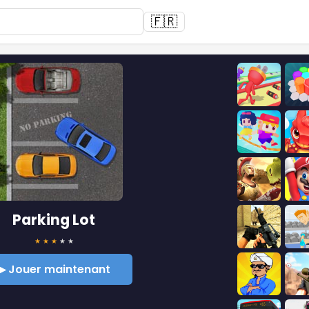
🇫🇷
Parking Lot
★
★
★
★
★
▶ Jouer maintenant