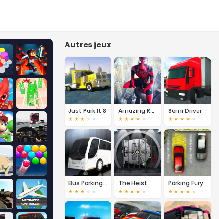
Autres jeux
Just Park It 8
Amazing Rope Hero
Semi Driver
★
★
★
★
★
★
★
★
★
★
★
★
★
★
★
Bus Parking 3D
The Heist
Parking Fury
★
★
★
★
★
★
★
★
★
★
★
★
★
★
★