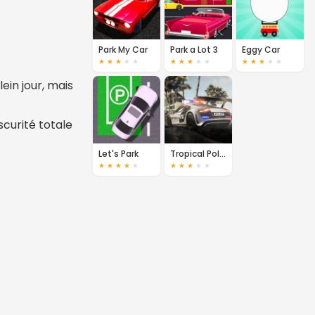
Park My Car
Park a Lot 3
Eggy Car
★
★
★
★
★
★
★
★
★
★
★
★
★
★
★
ein jour, mais
curité totale
Let's Park
Tropical Police Parking
★
★
★
★
★
★
★
★
★
★