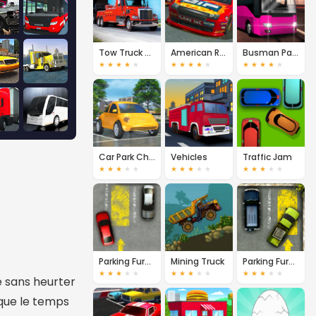
Tow Truck Operator
American Racing
Busman Parking 3D
★
★
★
★
★
★
★
★
★
★
★
★
★
★
★
Car Park Challenge
Vehicles
Traffic Jam
★
★
★
★
★
★
★
★
★
★
★
★
★
★
★
Parking Fury 2
Mining Truck
Parking Fury 3
★
★
★
★
★
★
★
★
★
★
★
★
★
★
★
é sans heurter
 que le temps