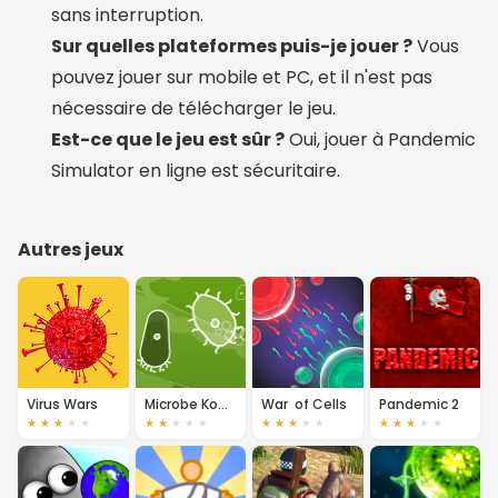
sans interruption.
Sur quelles plateformes puis-je jouer ?
Vous
pouvez jouer sur mobile et PC, et il n'est pas
nécessaire de télécharger le jeu.
Est-ce que le jeu est sûr ?
Oui, jouer à Pandemic
Simulator en ligne est sécuritaire.
Autres jeux
Virus Wars
Microbe Kombat
War of Cells
Pandemic 2
★
★
★
★
★
★
★
★
★
★
★
★
★
★
★
★
★
★
★
★