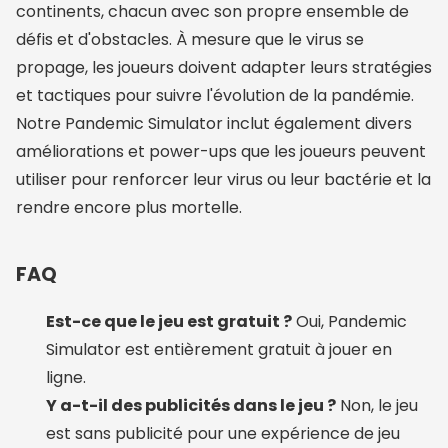
continents, chacun avec son propre ensemble de
défis et d'obstacles. À mesure que le virus se
propage, les joueurs doivent adapter leurs stratégies
et tactiques pour suivre l'évolution de la pandémie.
Notre Pandemic Simulator inclut également divers
améliorations et power-ups que les joueurs peuvent
utiliser pour renforcer leur virus ou leur bactérie et la
rendre encore plus mortelle.
FAQ
Est-ce que le jeu est gratuit ?
Oui, Pandemic
Simulator est entièrement gratuit à jouer en
ligne.
Y a-t-il des publicités dans le jeu ?
Non, le jeu
est sans publicité pour une expérience de jeu