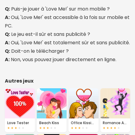
Q:
Puis-je jouer à 'Love Me!' sur mon mobile ?
A:
Oui, 'Love Me!' est accessible à la fois sur mobile et
PC.
Q:
Le jeu est-il sûr et sans publicité ?
A:
Oui, 'Love Me!' est totalement sûr et sans publicité.
Q:
Doit-on le télécharger ?
A:
Non, vous pouvez jouer directement en ligne.
Autres jeux
Love Tester
Beach Kiss
Office Kissing
Romance Academy 2: Oriental Flirting
★
★
★
★
★
★
★
★
★
★
★
★
★
★
★
★
★
★
★
★