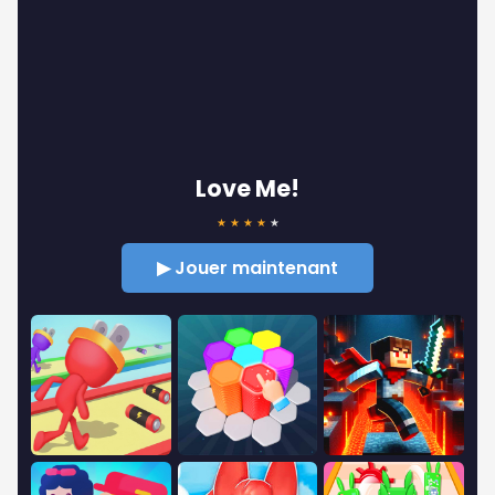
Love Me!
★
★
★
★
★
▶ Jouer maintenant