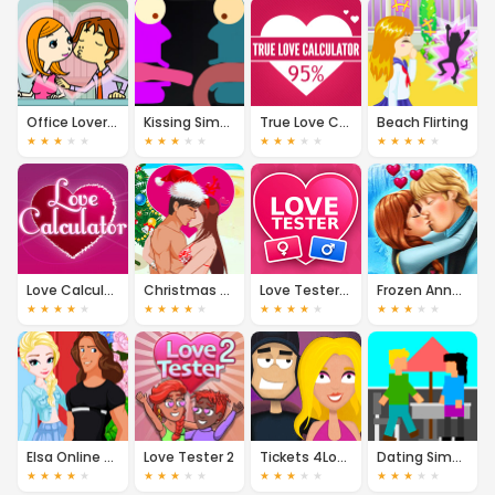
Office Lovers Kissing
Kissing Simulator
True Love Calculator
Beach Flirting
★
★
★
★
★
★
★
★
★
★
★
★
★
★
★
★
★
★
★
★
Love Calculator
Christmas Beach Kiss
Love Tester: Names
Frozen Anna Kiss
★
★
★
★
★
★
★
★
★
★
★
★
★
★
★
★
★
★
★
★
Elsa Online Dating
Love Tester 2
Tickets 4Love
Dating Simulator Extreme
★
★
★
★
★
★
★
★
★
★
★
★
★
★
★
★
★
★
★
★