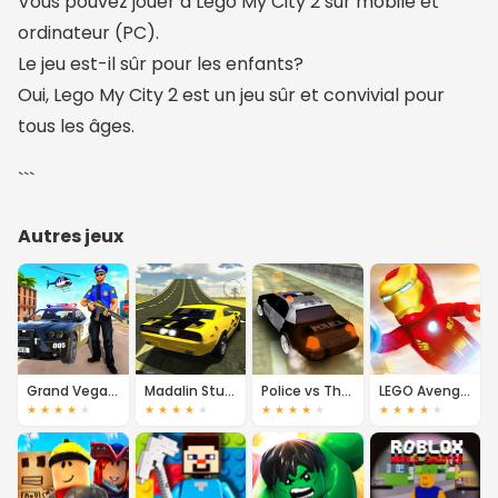
Vous pouvez jouer à Lego My City 2 sur mobile et
ordinateur (PC).
Le jeu est-il sûr pour les enfants?
Oui, Lego My City 2 est un jeu sûr et convivial pour
tous les âges.
```
Autres jeux
Grand Vegas Simulator
Madalin Stunt Cars 2
Police vs Thief: Hot Pursuit
LEGO Avengers Iron Man
★
★
★
★
★
★
★
★
★
★
★
★
★
★
★
★
★
★
★
★