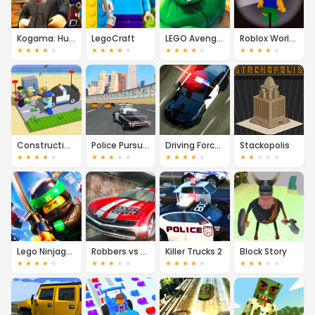
Kogama: Human vs Roblox
LegoCraft
LEGO Avengers Hulk
Roblox World Shooter
★
★
★
★
★
★
★
★
★
★
★
★
★
★
★
★
★
★
★
★
Construction Set
Police Pursuit 3D
Driving Force 3
Stackopolis
★
★
★
★
★
★
★
★
★
★
★
★
★
★
★
★
★
★
★
★
Lego Ninjago: Flight of the Ninja
Robbers vs Cops
Killer Trucks 2
Block Story
★
★
★
★
★
★
★
★
★
★
★
★
★
★
★
★
★
★
★
★