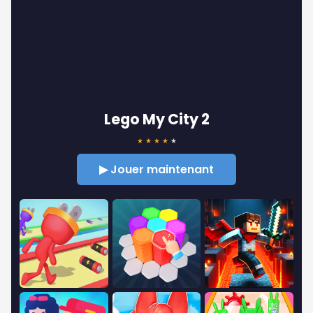
Lego My City 2
★
★
★
★
★
▶ Jouer maintenant