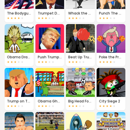
The Bodyguard
Trumpet Donald
Whack the Trump
Punch The Trump
★
★
★
★
★
★
★
★
★
★
★
★
★
★
★
★
★
★
★
★
Obama Dragon Ball Z
Push Trump Off A Cliff Again!
Beat Up Trump
Poke the Presidents
★
★
★
★
★
★
★
★
★
★
★
★
★
★
★
★
★
★
★
★
Trump on Top
Obama Ghostbusters
Big Head Football
City Siege 2
★
★
★
★
★
★
★
★
★
★
★
★
★
★
★
★
★
★
★
★