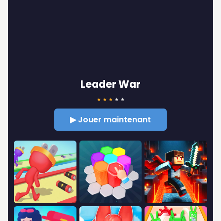
Leader War
★
★
★
★
★
▶ Jouer maintenant