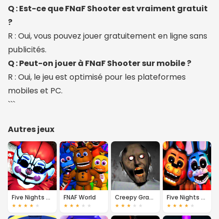
Q : Est-ce que FNaF Shooter est vraiment gratuit
?
R : Oui, vous pouvez jouer gratuitement en ligne sans
publicités.
Q : Peut-on jouer à FNaF Shooter sur mobile ?
R : Oui, le jeu est optimisé pour les plateformes
mobiles et PC.
```
Autres jeux
Five Nights at Freddy's
FNAF World
Creepy Granny Scary Freddy
Five Nights at Freddy's 2
★
★
★
★
★
★
★
★
★
★
★
★
★
★
★
★
★
★
★
★