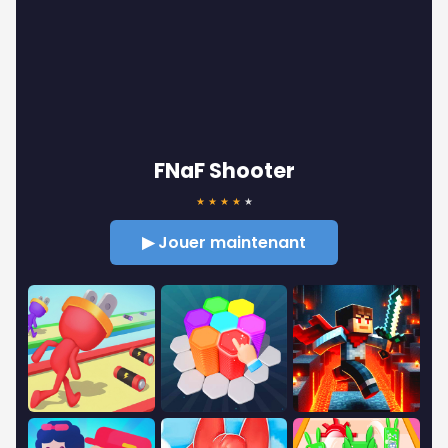
FNaF Shooter
★
★
★
★
★
▶ Jouer maintenant