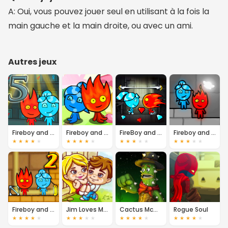
A: Oui, vous pouvez jouer seul en utilisant à la fois la
main gauche et la main droite, ou avec un ami.
Autres jeux
Fireboy and Watergirl 5
Fireboy and Watergirl
FireBoy and WaterGirl 4
Fireboy and Watergirl 6: Fairy Tales
★
★
★
★
★
★
★
★
★
★
★
★
★
★
★
★
★
★
★
★
Fireboy and Watergirl 2
Jim Loves Mary 2
Cactus McCoy
Rogue Soul
★
★
★
★
★
★
★
★
★
★
★
★
★
★
★
★
★
★
★
★