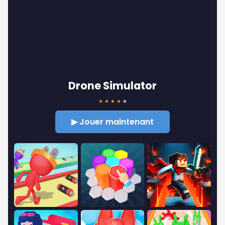
Drone Simulator
★
★
★
★
★
▶ Jouer maintenant