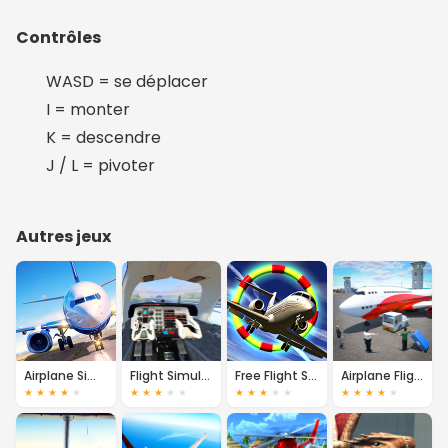
Contrôles
WASD = se déplacer
I = monter
K = descendre
J / L = pivoter
Autres jeux
Airplane Simulator
Flight Simulator Online
Free Flight Simulator
Airplane Flight Pilot
★
★
★
★
★
★
★
★
★
★
★
★
★
★
★
★
★
★
★
★