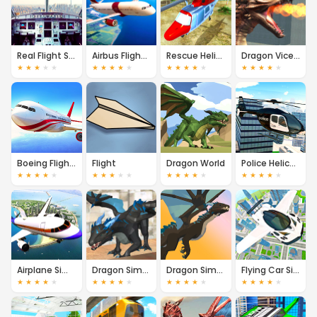
Real Flight Simulator
Airbus Flight Simulator
Rescue Helicopter Simulator
Dragon Vice City
★
★
★
★
★
★
★
★
★
★
★
★
★
★
★
★
★
★
★
★
Boeing Flight Simulator
Flight
Dragon World
Police Helicopter
★
★
★
★
★
★
★
★
★
★
★
★
★
★
★
★
★
★
★
★
Airplane Simulator Island Travel
Dragon Simulator
Dragon Simulator 3D
Flying Car Simulator
★
★
★
★
★
★
★
★
★
★
★
★
★
★
★
★
★
★
★
★