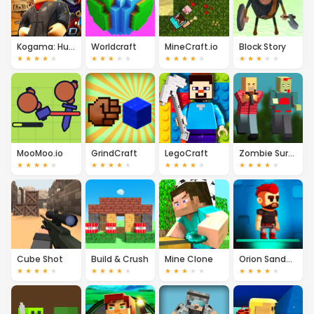
Kogama: Human vs Roblox
Worldcraft
MineCraft.io
Block Story
★
★
★
★
★
★
★
★
★
★
★
★
★
★
★
★
★
★
★
★
MooMoo.io
GrindCraft
LegoCraft
Zombie Survival
★
★
★
★
★
★
★
★
★
★
★
★
★
★
★
★
★
★
★
★
Cube Shot
Build & Crush
Mine Clone
Orion Sandbox 2
★
★
★
★
★
★
★
★
★
★
★
★
★
★
★
★
★
★
★
★