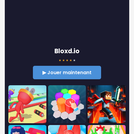
Bloxd.io
★
★
★
★
★
▶ Jouer maintenant