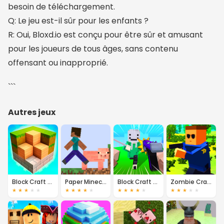
besoin de téléchargement.
Q: Le jeu est-il sûr pour les enfants ?
R: Oui, Bloxd.io est conçu pour être sûr et amusant
pour les joueurs de tous âges, sans contenu
offensant ou inapproprié.
```
Autres jeux
Block Craft 3D
Paper Minecraft
Block Craft 3D School
Zombie Craft
★
★
★
★
★
★
★
★
★
★
★
★
★
★
★
★
★
★
★
★